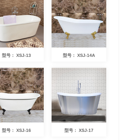
型号： XSJ-13
型号： XSJ-14A
型号： XSJ-16
型号： XSJ-17